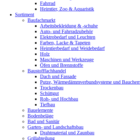
Fahrrad
Heimtier, Zoo & Aquaristik
Sortiment
Baufachmarkt
Arbeitsbekleidung & -schuhe
Auto- und Fahrradzubehör
Elektrobedarf und Leuchten
Farben, Lacke & Tapeten
Heimtierbedarf und Weidebedarf
Holz
Maschinen und Werkzeuge
Öfen und Brennstoffe
Baustofffachhandel
Dach und Fassade
Putze, Wärmedämmverbundsysteme und Bauchem
Trockenbau
Schüttgut
Roh- und Hochbau
Tiefbau
Bauelemente
Bodenbeläge
Bad und Sanitär
Garten- und Landschaftsbau
Drahtmaterial und Zaunbau
Grillabteilung