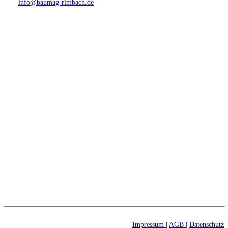
info@baumag-rimbach.de
Anfahrt
Impressum
|
AGB
|
Datenschutz