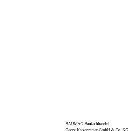
Kontakt
BAUMAG Baufachhandel
Georg Katzenmeier GmbH & Co. KG