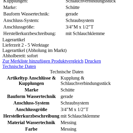
Kupplungen:
Schlauchverbindungsstück
Marke:
Schütte
Bauform Wassertechnik:
gerade
Anschluss-System:
Schraubsystem
Anschlussgröße:
3/4"M x 1/2"T
Herstellerkurzbeschreibung:
mit Schlauchklemme
Lagerartikel
Lieferzeit 2 - 5 Werktage
Lagerartikel (Abholung im Markt)
Abholbereit: sofort
Zur Merkliste hinzufügen
Produktvergleich
Drucken
Technische Daten
Technische Daten
Artikeltyp Anschlüsse &
Kupplung &
Kupplungen
Schlauchverbindungsstück
Marke
Schütte
Bauform Wassertechnik
gerade
Anschluss-System
Schraubsystem
Anschlussgröße
3/4"M x 1/2"T
Herstellerkurzbeschreibung
mit Schlauchklemme
Material Wassertechnik
Messing
Farbe
Messing