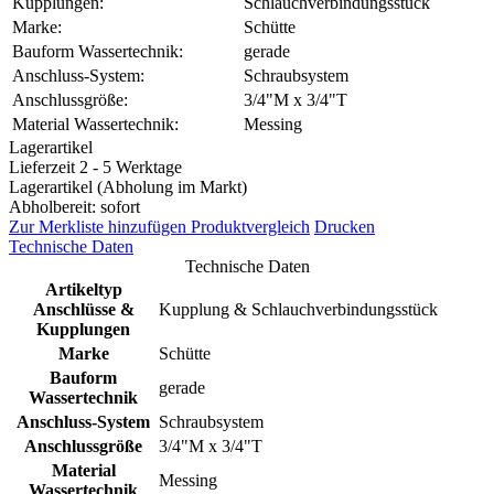
Kupplungen:
Schlauchverbindungsstück
Marke:
Schütte
Bauform Wassertechnik:
gerade
Anschluss-System:
Schraubsystem
Anschlussgröße:
3/4"M x 3/4"T
Material Wassertechnik:
Messing
Lagerartikel
Lieferzeit 2 - 5 Werktage
Lagerartikel (Abholung im Markt)
Abholbereit: sofort
Zur Merkliste hinzufügen
Produktvergleich
Drucken
Technische Daten
Technische Daten
Artikeltyp
Anschlüsse &
Kupplung & Schlauchverbindungsstück
Kupplungen
Marke
Schütte
Bauform
gerade
Wassertechnik
Anschluss-System
Schraubsystem
Anschlussgröße
3/4"M x 3/4"T
Material
Messing
Wassertechnik