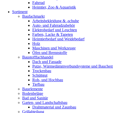
Fahrrad
Heimtier, Zoo & Aquaristik
Sortiment
Baufachmarkt
Arbeitsbekleidung & -schuhe
Auto- und Fahrradzubehör
Elektrobedarf und Leuchten
Farben, Lacke & Tapeten
Heimtierbedarf und Weidebedarf
Holz
Maschinen und Werkzeuge
Öfen und Brennstoffe
Baustofffachhandel
Dach und Fassade
Putze, Wärmedämmverbundsysteme und Bauchem
Trockenbau
Schüttgut
Roh- und Hochbau
Tiefbau
Bauelemente
Bodenbeläge
Bad und Sanitär
Garten- und Landschaftsbau
Drahtmaterial und Zaunbau
Grillabteilung