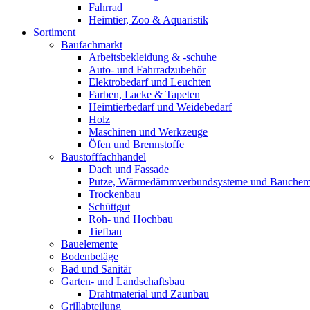
Fahrrad
Heimtier, Zoo & Aquaristik
Sortiment
Baufachmarkt
Arbeitsbekleidung & -schuhe
Auto- und Fahrradzubehör
Elektrobedarf und Leuchten
Farben, Lacke & Tapeten
Heimtierbedarf und Weidebedarf
Holz
Maschinen und Werkzeuge
Öfen und Brennstoffe
Baustofffachhandel
Dach und Fassade
Putze, Wärmedämmverbundsysteme und Bauchem
Trockenbau
Schüttgut
Roh- und Hochbau
Tiefbau
Bauelemente
Bodenbeläge
Bad und Sanitär
Garten- und Landschaftsbau
Drahtmaterial und Zaunbau
Grillabteilung