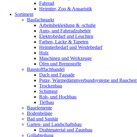
Fahrrad
Heimtier, Zoo & Aquaristik
Sortiment
Baufachmarkt
Arbeitsbekleidung & -schuhe
Auto- und Fahrradzubehör
Elektrobedarf und Leuchten
Farben, Lacke & Tapeten
Heimtierbedarf und Weidebedarf
Holz
Maschinen und Werkzeuge
Öfen und Brennstoffe
Baustofffachhandel
Dach und Fassade
Putze, Wärmedämmverbundsysteme und Bauchem
Trockenbau
Schüttgut
Roh- und Hochbau
Tiefbau
Bauelemente
Bodenbeläge
Bad und Sanitär
Garten- und Landschaftsbau
Drahtmaterial und Zaunbau
Grillabteilung