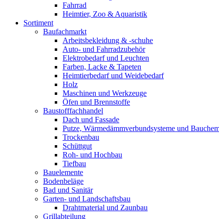
Fahrrad
Heimtier, Zoo & Aquaristik
Sortiment
Baufachmarkt
Arbeitsbekleidung & -schuhe
Auto- und Fahrradzubehör
Elektrobedarf und Leuchten
Farben, Lacke & Tapeten
Heimtierbedarf und Weidebedarf
Holz
Maschinen und Werkzeuge
Öfen und Brennstoffe
Baustofffachhandel
Dach und Fassade
Putze, Wärmedämmverbundsysteme und Bauchem
Trockenbau
Schüttgut
Roh- und Hochbau
Tiefbau
Bauelemente
Bodenbeläge
Bad und Sanitär
Garten- und Landschaftsbau
Drahtmaterial und Zaunbau
Grillabteilung