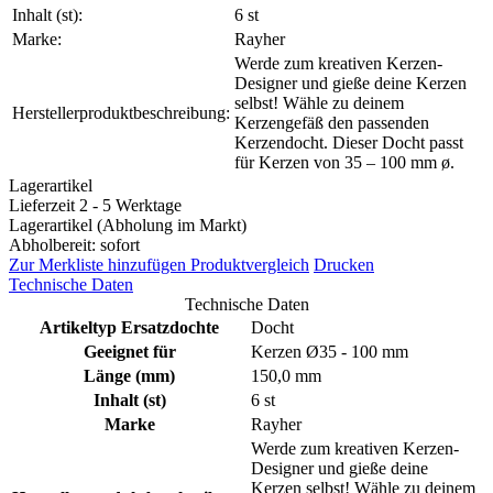
Inhalt (st):
6 st
Marke:
Rayher
Werde zum kreativen Kerzen-
Designer und gieße deine Kerzen
selbst! Wähle zu deinem
Herstellerproduktbeschreibung:
Kerzengefäß den passenden
Kerzendocht. Dieser Docht passt
für Kerzen von 35 – 100 mm ø.
Lagerartikel
Lieferzeit 2 - 5 Werktage
Lagerartikel (Abholung im Markt)
Abholbereit: sofort
Zur Merkliste hinzufügen
Produktvergleich
Drucken
Technische Daten
Technische Daten
Artikeltyp Ersatzdochte
Docht
Geeignet für
Kerzen Ø35 - 100 mm
Länge (mm)
150,0 mm
Inhalt (st)
6 st
Marke
Rayher
Werde zum kreativen Kerzen-
Designer und gieße deine
Kerzen selbst! Wähle zu deinem