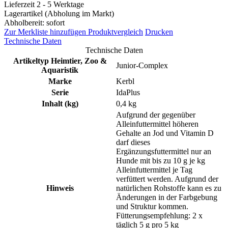
Lieferzeit 2 - 5 Werktage
Lagerartikel (Abholung im Markt)
Abholbereit: sofort
Zur Merkliste hinzufügen
Produktvergleich
Drucken
Technische Daten
Technische Daten
Artikeltyp Heimtier, Zoo &
Junior-Complex
Aquaristik
Marke
Kerbl
Serie
IdaPlus
Inhalt (kg)
0,4 kg
Aufgrund der gegenüber
Alleinfuttermittel höheren
Gehalte an Jod und Vitamin D
darf dieses
Ergänzungsfuttermittel nur an
Hunde mit bis zu 10 g je kg
Alleinfuttermittel je Tag
verfüttert werden. Aufgrund der
Hinweis
natürlichen Rohstoffe kann es zu
Änderungen in der Farbgebung
und Struktur kommen.
Fütterungsempfehlung: 2 x
täglich 5 g pro 5 kg