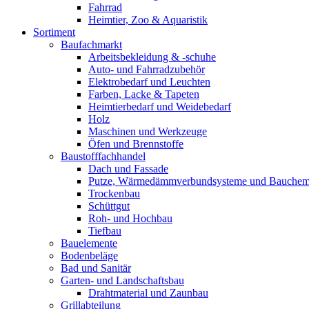
Fahrrad
Heimtier, Zoo & Aquaristik
Sortiment
Baufachmarkt
Arbeitsbekleidung & -schuhe
Auto- und Fahrradzubehör
Elektrobedarf und Leuchten
Farben, Lacke & Tapeten
Heimtierbedarf und Weidebedarf
Holz
Maschinen und Werkzeuge
Öfen und Brennstoffe
Baustofffachhandel
Dach und Fassade
Putze, Wärmedämmverbundsysteme und Bauchem
Trockenbau
Schüttgut
Roh- und Hochbau
Tiefbau
Bauelemente
Bodenbeläge
Bad und Sanitär
Garten- und Landschaftsbau
Drahtmaterial und Zaunbau
Grillabteilung