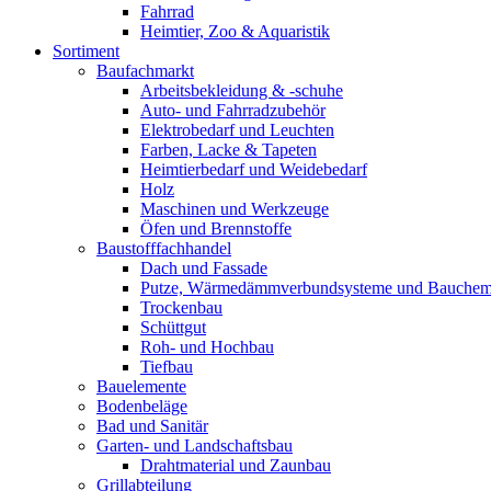
Fahrrad
Heimtier, Zoo & Aquaristik
Sortiment
Baufachmarkt
Arbeitsbekleidung & -schuhe
Auto- und Fahrradzubehör
Elektrobedarf und Leuchten
Farben, Lacke & Tapeten
Heimtierbedarf und Weidebedarf
Holz
Maschinen und Werkzeuge
Öfen und Brennstoffe
Baustofffachhandel
Dach und Fassade
Putze, Wärmedämmverbundsysteme und Bauchem
Trockenbau
Schüttgut
Roh- und Hochbau
Tiefbau
Bauelemente
Bodenbeläge
Bad und Sanitär
Garten- und Landschaftsbau
Drahtmaterial und Zaunbau
Grillabteilung