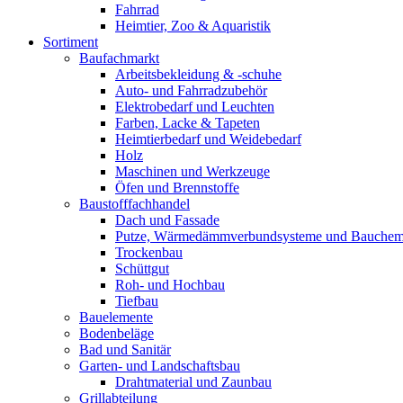
Fahrrad
Heimtier, Zoo & Aquaristik
Sortiment
Baufachmarkt
Arbeitsbekleidung & -schuhe
Auto- und Fahrradzubehör
Elektrobedarf und Leuchten
Farben, Lacke & Tapeten
Heimtierbedarf und Weidebedarf
Holz
Maschinen und Werkzeuge
Öfen und Brennstoffe
Baustofffachhandel
Dach und Fassade
Putze, Wärmedämmverbundsysteme und Bauchem
Trockenbau
Schüttgut
Roh- und Hochbau
Tiefbau
Bauelemente
Bodenbeläge
Bad und Sanitär
Garten- und Landschaftsbau
Drahtmaterial und Zaunbau
Grillabteilung